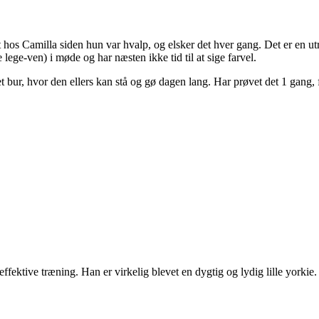
os Camilla siden hun var hvalp, og elsker det hver gang. Det er en utrol
lege-ven) i møde og har næsten ikke tid til at sige farvel.
et bur, hvor den ellers kan stå og gø dagen lang. Har prøvet det 1 gang, f
ffektive træning. Han er virkelig blevet en dygtig og lydig lille yorkie.