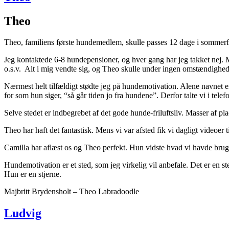
Theo
Theo, familiens første hundemedlem, skulle passes 12 dage i sommerfer
Jeg kontaktede 6-8 hundepensioner, og hver gang har jeg takket nej. 
o.s.v. Alt i mig vendte sig, og Theo skulle under ingen omstændighed
Nærmest helt tilfældigt stødte jeg på hundemotivation. Alene navnet er 
for som hun siger, “så går tiden jo fra hundene”. Derfor talte vi i te
Selve stedet er indbegrebet af det gode hunde-friluftsliv. Masser af pl
Theo har haft det fantastisk. Mens vi var afsted fik vi dagligt videoe
Camilla har aflæst os og Theo perfekt. Hun vidste hvad vi havde brug
Hundemotivation er et sted, som jeg virkelig vil anbefale. Det er en st
Hun er en stjerne.
Majbritt Brydensholt – Theo Labradoodle
Ludvig