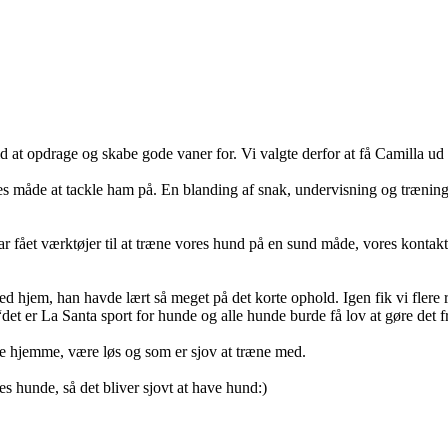
d at opdrage og skabe gode vaner for. Vi valgte derfor at få Camilla ud 
måde at tackle ham på. En blanding af snak, undervisning og træning af
ar fået værktøjer til at træne vores hund på en sund måde, vores kontak
d hjem, han havde lært så meget på det korte ophold. Igen fik vi flere r
det er La Santa sport for hunde og alle hunde burde få lov at gøre det fr
ne hjemme, være løs og som er sjov at træne med.
res hunde, så det bliver sjovt at have hund:)