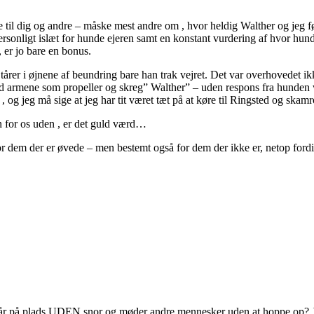
 til dig og andre – måske mest andre om , hvor heldig Walther og jeg føl
sonligt islæt for hunde ejeren samt en konstant vurdering af hvor hund o
 er jo bare en bonus.
få tårer i øjnene af beundring bare han trak vejret. Det var overhovedet i
ed armene som propeller og skreg” Walther” – uden respons fra hunden 
å , og jeg må sige at jeg har tit været tæt på at køre til Ringsted og sk
n for os uden , er det guld værd…
dem der er øvede – men bestemt også for dem der ikke er, netop fordi d
år på plads UDEN snor og møder andre mennesker uden at hoppe op? Jeg