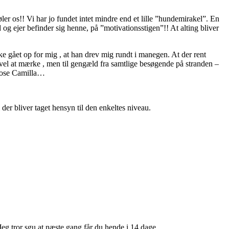
er os!! Vi har jo fundet intet mindre end et lille ”hundemirakel”. En
g ejer befinder sig henne, på ”motivationsstigen”!! At alting bliver
kke gået op for mig , at han drev mig rundt i manegen. At der rent
vel at mærke , men til gengæld fra samtlige besøgende på stranden –
amrose Camilla…
er bliver taget hensyn til den enkeltes niveau.
 tror sgu at næste gang får du hende i 14 dage.