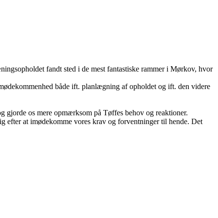
æningsopholdet fandt sted i de mest fantastiske rammer i Mørkov, hvor
mødekommenhed både ift. planlægning af opholdet og ift. den videre
er og gjorde os mere opmærksom på Tøffes behov og reaktioner.
rig efter at imødekomme vores krav og forventninger til hende. Det