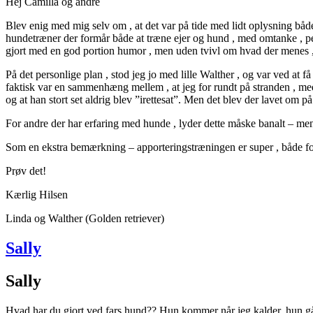
Hej Camilla og andre
Blev enig med mig selv om , at det var på tide med lidt oplysning både
hundetræner der formår både at træne ejer og hund , med omtanke , per
gjort med en god portion humor , men uden tvivl om hvad der menes ,
På det personlige plan , stod jeg jo med lille Walther , og var ved at 
faktisk var en sammenhæng mellem , at jeg for rundt på stranden , m
og at han stort set aldrig blev ”irettesat”. Men det blev der lavet om p
For andre der har erfaring med hunde , lyder dette måske banalt – me
Som en ekstra bemærkning – apporteringstræningen er super , både for 
Prøv det!
Kærlig Hilsen
Linda og Walther (Golden retriever)
Sally
Sally
Hvad har du gjort ved fars hund?? Hun kommer når jeg kalder, hun g