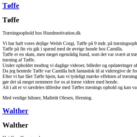
Tøffe
Tøffe
Træningsophold hos Hundmotivation.dk
Vi har haft vores dejlige Welsh Corgi, Tøffe på 9 mdr. på træningsoph
Tøffe på fin vis gik i spænd med de øvrige hunde hos Camilla.
Tøffe er en skøn, men meget egenrådig hund, som det var svært at t
træning af Tøffe.
Under opholdet modtog vi daglige videoer, billeder og opdateringer af,
Da jeg hentede Tøffe var Camilla helt fantastisk til at videregive de
Efter vi har fået Tøffe hjem, kan vi tydeligt mærke effekten af træn
gør det så meget nemmere for os at træne videre med hende.
Alt i alt er vi særdeles tilfredse med Tøffes trænings ophold og kan
Med venlige hilsner, Maibritt Olesen, Herning.
Walther
Walther