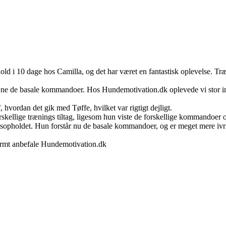
old i 10 dage hos Camilla, og det har været en fantastisk oplevelse. Tr
ræne de basale kommandoer. Hos Hundemotivation.dk oplevede vi stor i
 hvordan det gik med Tøffe, hvilket var rigtigt dejligt.
 forskellige trænings tiltag, ligesom hun viste de forskellige kommando
ingsopholdet. Hun forstår nu de basale kommandoer, og er meget mere iv
 varmt anbefale Hundemotivation.dk