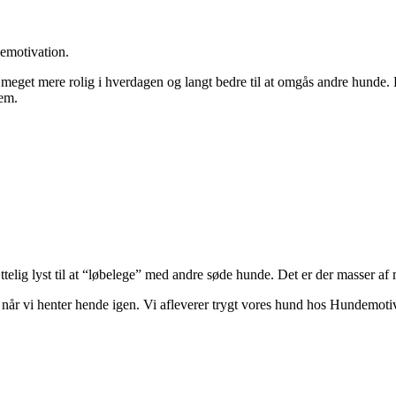
emotivation.
t meget mere rolig i hverdagen og langt bedre til at omgås andre hunde.
em.
telig lyst til at “løbelege” med andre søde hunde. Det er der masser af
 når vi henter hende igen. Vi afleverer trygt vores hund hos Hundemoti