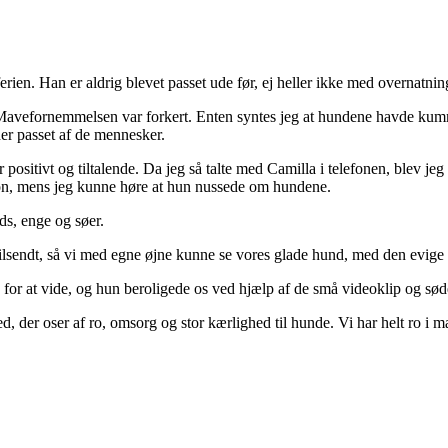
ien. Han er aldrig blevet passet ude før, ej heller ikke med overnatnin
Mavefornemmelsen var forkert. Enten syntes jeg at hundene havde kumme
er passet af de mennesker.
positivt og tiltalende. Da jeg så talte med Camilla i telefonen, blev je
lefon, mens jeg kunne høre at hun nussede om hundene.
ads, enge og søer.
r tilsendt, så vi med egne øjne kunne se vores glade hund, med den evige
 for at vide, og hun beroligede os ved hjælp af de små videoklip og sød
ed, der oser af ro, omsorg og stor kærlighed til hunde. Vi har helt ro i