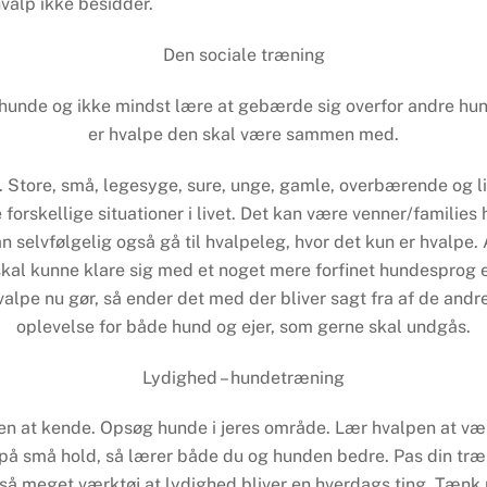
valp ikke besidder.
Den sociale træning
e hunde og ikke mindst lære at gebærde sig overfor andre hun
er hvalpe den skal være sammen med.
. Store, små, legesyge, sure, unge, gamle, overbærende og 
forskellige situationer i livet. Det kan være venner/familie
 selvfølgelig også gå til hvalpeleg, hvor det kun er hvalp
e skal kunne klare sig med et noget mere forfinet hundespro
hvalpe nu gør, så ender det med der bliver sagt fra af de a
oplevelse for både hund og ejer, som gerne skal undgås.
Lydighed – hundetræning
en at kende. Opsøg hunde i jeres område. Lær hvalpen at være
 på små hold, så lærer både du og hunden bedre. Pas din træ
ve så meget værktøj at lydighed bliver en hverdags ting. Tæn