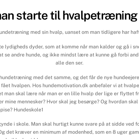
an starte til hvalpetræning
il hundetræning med sin hvalp, uanset om man tidligere har haf
ste lydigheds dyder, som at komme når man kalder og gå i sno
 at se andre hunde, og ikke mindst lære at kunne gå forbi an
alle den ser.
l hundetræning med det samme, og det får de nye hundeejere 
fået hvalpen. Hos hundemotivation.dk anbefaler vi at hvalpe
t man skal lære når man er en lille hvalp der lige er flyttet fr
er mine mennesker? Hvor skal jeg besørge? Og hvordan skal
spise? Hundeskole1
nde i skole. Man skal hurtigt kunne svare på at sidde ved f
har. Og det kræver en minimum af modenhed, som en 8 uger ga