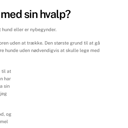
 med sin hvalp?
t hund eller er nybegynder.
ren uden at trække. Den største grund til at gå
dre hunde uden nødvendigvis at skulle lege med
til at
n har
a sin
 jeg
od, og
mmel