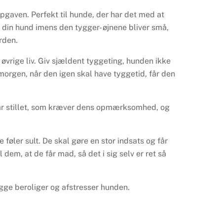
pgaven. Perfekt til hunde, der har det med at
å din hund imens den tygger- øjnene bliver små,
rden.
 øvrige liv. Giv sjældent tyggeting, hunden ikke
morgen, når den igen skal have tyggetid, får den
.
 får stillet, som kræver dens opmærksomhed, og
 føler sult. De skal gøre en stor indsats og får
 dem, at de får mad, så det i sig selv er ret så
gge beroliger og afstresser hunden.