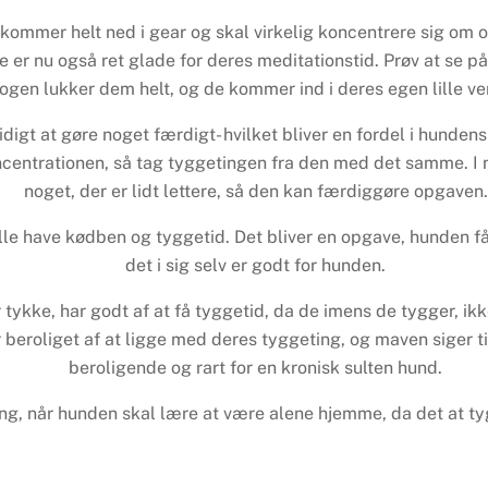
kommer helt ned i gear og skal virkelig koncentrere sig om o
e er nu også ret glade for deres meditationstid. Prøv at se p
ogen lukker dem helt, og de kommer ind i deres egen lille ve
igt at gøre noget færdigt- hvilket bliver en fordel i hundens
oncentrationen, så tag tyggetingen fra den med det samme. I 
noget, der er lidt lettere, så den kan færdiggøre opgaven
kulle have kødben og tyggetid. Det bliver en opgave, hunden
det i sig selv er godt for hunden.
 tykke, har godt af at få tyggetid, da de imens de tygger, ikke
 beroliget af at ligge med deres tyggeting, og maven siger til
beroligende og rart for en kronisk sulten hund.
ing, når hunden skal lære at være alene hjemme, da det at ty