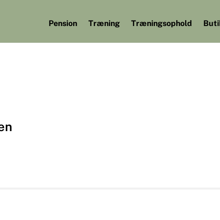
Pension
Træning
Træningsophold
Buti
en