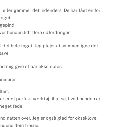
 eller gemmer det indendørs. De har fået en for
taget.
ggepind.
iver hunden lidt flere udfordringer.
 i det hele taget. Jeg plejer at sammenligne det
gave.
 Lad mig give et par eksempler:
aninører.
ler”.
r er et perfekt værktøj til at se, hvad hunden er
g meget fede.
d natten over. Jeg er også glad for okseklove,
undene dem frosne.