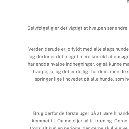
h
Selvfølgelig er det vigtigt at hvalpen ser andr
Verden derude er jo fyldt med alle slags hunde
og derfor er det meget mere korrekt at opsøge 
har endda hvalpe indhegninger, og så kunne man
hvalpe, ja, og det er dejligt for dem, men d
springer lige i hovedet på alle hunde, som 
Brug derfor de første uger på at lære hinand
kommet til. Og meld jer så til træning. Gerne
trods alt kun en periode, der gerne skulle gi