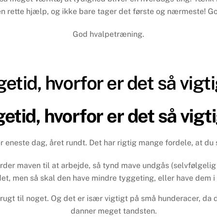
 den rette hjælp, og ikke bare tager det første og nærmeste! G
God hvalpetræning.
etid, hvorfor er det så vigt
etid, hvorfor er det så vigt
r eneste dag, året rundt. Det har rigtig mange fordele, at du 
ærder maven til at arbejde, så tynd mave undgås (selvfølgelig 
 det, men så skal den have mindre tyggeting, eller have dem i 
ugt til noget. Og det er især vigtigt på små hunderacer, da d
danner meget tandsten.