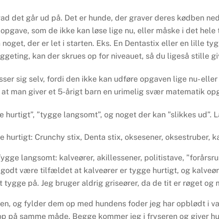
ad det går ud på. Det er hunde, der graver deres kødben ned,
opgave, som de ikke kan løse lige nu, eller måske i det hele 
 noget, der er let i starten. Eks. En Dentastix eller en lille ty
yggeting, kan der skrues op for niveauet, så du ligeså stille g
r sig selv, fordi den ikke kan udføre opgaven lige nu- eller
 at man giver et 5-årigt barn en urimelig svær matematik op
e hurtigt”, ”tygge langsomt”, og noget der kan ”slikkes ud”.
 hurtigt: Crunchy stix, Denta stix, oksesener, oksestruber, k
ygge langsomt: kalveører, akillessener, politistave, ”forårsrul
godt være tilfældet at kalveører er tygge hurtigt, og kalveøre
 at tygge på. Jeg bruger aldrig griseører, da de tit er røget o
n, og fylder dem op med hundens foder jeg har opblødt i van
 op på samme måde. Begge kommer jeg i fryseren og giver h