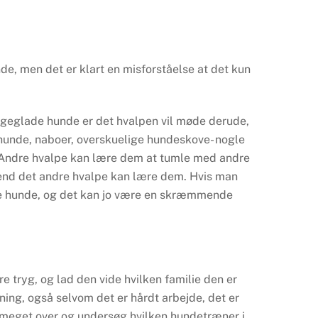
de, men det er klart en misforståelse at det kun
ligeglade hunde er det hvalpen vil møde derude,
s hunde, naboer, overskuelige hundeskove- nogle
e. Andre hvalpe kan lære dem at tumle med andre
g end det andre hvalpe kan lære dem. Hvis man
ndre hunde, og det kan jo være en skræmmende
 tryg, og lad den vide hvilken familie den er
ning, også selvom det er hårdt arbejde, det er
k meget over og undersøg hvilken hundetræner i